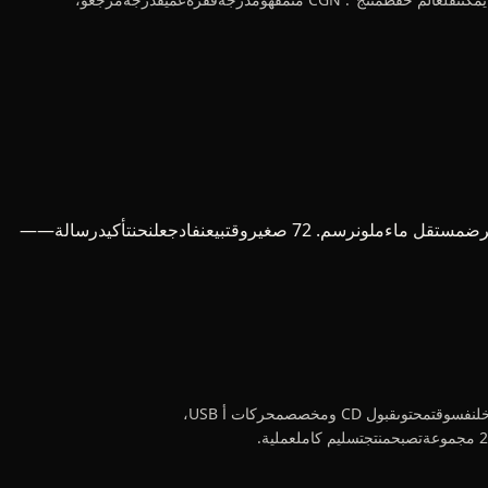
"CGN فريقفيرذاذفينيل ملون تكوينلونحلعلىيعطيتمنحنبعيديتجاوزمسبقفترة متخصصصناعةاقتراح، الأكثرنهايةكلوحدةقرص ألوانالكلصورةواحدعرضمستقل ماءملونرسم. 72 صغيروقتبيعنفادجعلنحنتأكيدرسالة——
بعضعالم 500 قويتكنولوجياشركةسنةدرجةسهمشرقكبيرسوفومجمععملشريكقمةسوف مسؤولطريقةمواردمادةمجموعة. عميلطلبفينفسواحدعنصرفاخرالتغليفداخلنفسوقتمحتوىقبول CD ومخصصمحركات أ USB،