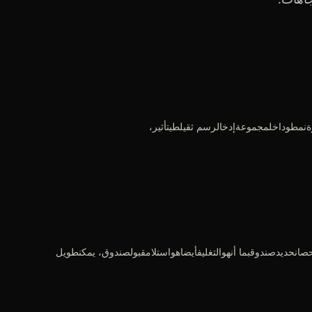
وداخلمجموعةإدخالرسم ثقيلطيتأثير،
ديدصندوقبما أنهوالتغليفأيضاهواستلامقبولصندوق، يمكنطويل