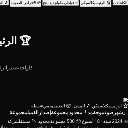
الكلحالات
🏆 الرئيسيكلاسيكي
✨ قبلعلى طولجديدمنتج
💿 الأقراص الضوئية
🎵 الف
🏆 الرئ
🏆 الرئيسيكلاسيكي
🎵 الفينيل
📦 التغليفمضيءنقطة
「شهرضوءموجةمد」محدودمجموعةإصدارالفينيلمجموعة
📅 2024 سنة · 18 أسبوع
📦 500 مجموعةمحدود
🏷️ مستقلشركة