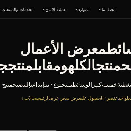
اتصل بنا
الموارد
عملية الإنتاج
الخدمات والمنتجات
▾
▾
▾
▾
ائطمعرض الأعمال
منتجالكلهومقابلمنتجج
تغطيةخمسةكبيرالوسائطمنتجنوع · منإبداعيإلىتصبحمنتج
دفعلواحدعنصر · الحصول علىعرض سعر
عرضالرئيسيحالات ↓