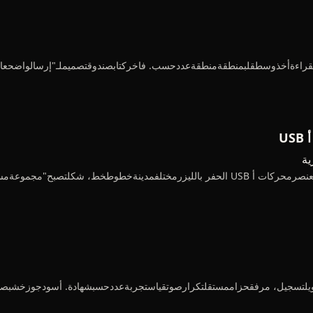
U
ية
ىمحدودمحدود——كلقرصمنشريط رئيسي 1: 1 حقيقيوقتتحويلتسجيل، مرفقحزاممستقلتكرارصوتقياستجربةعد