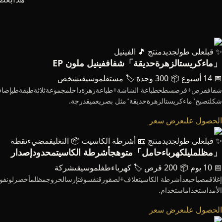
✨ قبلعلى طولجديدمنتج
🎵 الفينيل
「ماءكريستالزهرةحديقة」شفاففينيل ملون EP
📅 14 أسبوع
📦 300 وحدة
🏷️ مستقلموسيقىشخص
شفافقرص+قرصسطحطباعة الشاشة+طباعةزهرةداخلمجموعةثلاثةطبقةطيإضافة——
شكلتصبح"ماءكريستالزهرةحديقة"مثل بصريعميقدرجة.
الحصول علىعرض سعر
✨ قبلعلى طولجديدمنتج
📼 أشرطة الكاسيت
📦 التغليفمضيءنقطة
「مظلمليلكهرباءحامل」متوهجأشرطة الكاسيتمحدودإصدار
📅 10 يوم
📦 200 قرص
🏷️ كهرباءطفلموسيقىشركة
إغلاقمصباحبعدأشرطة الكاسيتغلاف+لصقورقنفسوقتإرسالخروجمظلمأخضرلونفوس
الأمداستخداماستخدام.
الحصول علىعرض سعر