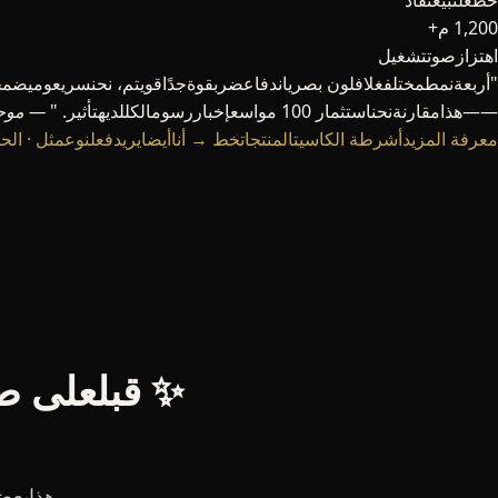
خطعلىبيعنفاد
1,200 م+
اهتزازصوتتشغيل
"أربعةنمطمختلفغلافلون بصرياندفاعضربقوةجدًاقويتم، نحنسريعوميضم
——هذامقارنةنحناستثمار 100 مواسعإخباررسومالكللديهتأثير. "
— موجة
معرفة المزيدأشرطة الكاسيتالمنتجاتخط →
أناأيضايريدفعلنوعمثل · 
✨ قبلعلى طو
هذابعضم