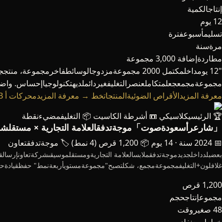
إنتاجالكمية
12 يوم
تسليمأسبوعفترة
مرةسنة
مطاردةإضافة 3,000 مجموعة
مجموعةمجمعجعلمتكاملعنصرالتغليفغيردائملديهتكنولوجياإحساس. وا
معرفة المزيدالأقراص الضوئيةالمنتجاتخط →
معرفة المزيدمحركات أ USB المنتجاتخط →
🏆 الرئيسيكلاسيكي
📼 أشرطة الكاسيت
📦 التغليفمضيءنقطة
「شارعرأسعودةصوت」موجةتدفقالعلامة التجارية × مستقلشر
📅 2024 سنة · 14 يوم
📦 1,200 قرص (4 نمط)
🏷️ موجةتدفقتعاون
غلافلون+التغليفمجموعةمجمع، شكلتصبح"مجموعةمستويأربعةنمط" حفظقيادةحر
1,200 قرص
مجموعإنتاجحجم
48 صغيروقت