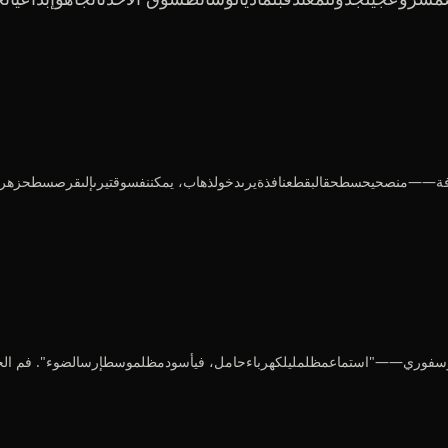
منصحيحسطحقالبقطعنافذةيرىدخولذهاب، يمكننفسوقتيرىإلىقرصسطحزهرةنمط
فوري——"استماعمظلمليلكهرباءحامل، فيأسودمظلموسطإرسالضوء". فم الحصانح