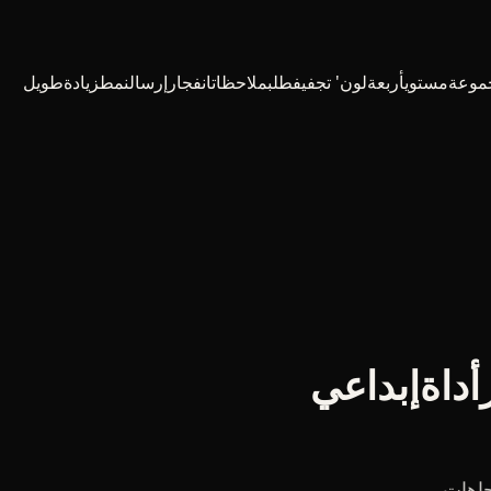
موعةمستويأربعةلون' تجفيفطلبملاحظاتانفجارإرسالنمطزيادةطويل
أداةإبداعي
جاهات.