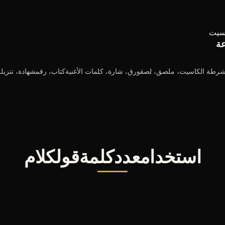
سيت
ة
استخدامعددكلمةقولكلام