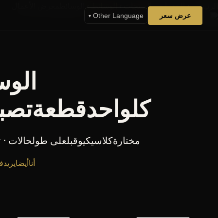
الرئيسية
›
الخدمات والمنتجات
›
الوسائط
›
الوسائطمعرض الأعمال
عرض سعر
Other Language
▾
الوس
كلواحدقطعةتصبح
مختارةكلاسيكيوقبلعلى طولحالات · 
أناأيضايري