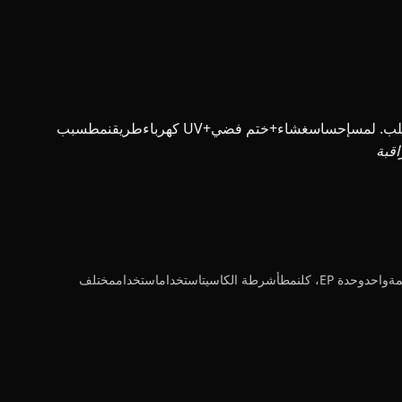
"12 يومداخلمكتمل 2000 مجموعةمزدوجالوسائطفاخرمجموعة، منتججودةمكتملكامليصلإلىتمنحنمقابلعالم 500 قويالعلامة التجاريةشكلفيل طلب. لمسإحساسغشاء+ختم فضي+UV كهرباءطريقنمطسبب
قبة
بعضبلدداخلجديدموجةتدفقملابسالعلامة التجاريةومستقلموسيقىشركةتعاونإرسالقماش محدودأشرطة الكاسيتسلسلة. 4 موقعمختلفأسلوب موسيقىشخصكلمساهمةواحدوحدة EP، كلنمطأشرطة الكاسيتاستخداماستخداممختلف