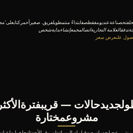
حلفتحصناعةعنديومفقطصفابتداءً منتمطويلفريق. صغيرأحمركتابعلى'مج
تدفقالعلامة التجاريةاتصالمجمعإنشاءبدايةشخص
الحصول علىعرض سعر
لجديدحالات — قريبفترةالأكثر
مشروعمختارة
شروعجيلجدولتمعندقبلماديالوسائطسوق الأحدثاتجاهوإبداعيات