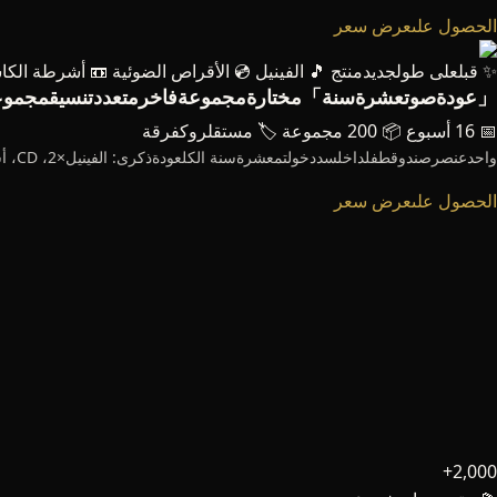
الحصول علىعرض سعر
✨ قبلعلى طولجديدمنتج
🎵 الفينيل
💿 الأقراص الضوئية
📼 أشرطة الكا
「عودةصوتعشرةسنة」مختارةمجموعةفاخرمتعددتنسيقمجموع
📅 16 أسبوع
📦 200 مجموعة
🏷️ مستقلروكفرقة
واحدعنصرصندوقطفلداخلسددخولتمعشرةسنة الكلعودةذكرى: الفينيل×2، CD، أشرطة الكاسيت، ملصق، لصقورق، شارة، كلمات الأغنيةكتاب، رقمشهادة، تنزيلرمز——مسبقبيعدرجةفقرةأيبيعنفاد.
الحصول علىعرض سعر
2,000+