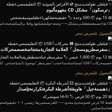
✨ قبلعلى طولجديدمنتج
💿 الأقراص الضوئية
📦 التغليفمضيءنقطة
「ترسكون」مشكل CD مفهومألبوم
📅 15 يوم
📦 500 وحدة
🏷️ حقيقيتحققكهرباءطفلموسيقىشخص
CD هذاجسمقصقطعلـترسشكل——وضعدخولتشغيلجهازوقتلا يزاليمكنصحيحدائمقراءةأخذوسطقلبمنطقةمنطقةعددحسب. فاخركتابصندوقتصميملـ"إرسالواضحعائلةملاحظاتهذا"أسلوب.
الحصول علىعرض سعر
✨ قبلعلى طولجديدمنتج
💾 محركات أ USB
📦 التغليفمضيءنقطة
「سفرسطريومسجل」العلامة التجاريةمنتجاتمخصصمحركات أ SB
📅 12 يوم
📦 1,000 عنصر
🏷️ سفرسطرحياةنشططريقةالعلامة التجار
خشبيمحركات أ USB لمسإحساسنداءيجب"سفرسطر"موضوع ذاتيثمإحساس. كلعنصرمحركات أ USB الحفر بالليزرمختلفمدينةخطوطخط، شكلتصبح"مجموعةمستويأربعةمدينة" حفظسلسلة.
الحصول علىعرض سعر
✨ قبلعلى طولجديدمنتج
🎞️ أشرطة البكرة
📦 التغليفمضيءنقطة
「ذهبسنةجيل」هاويفئةأشرطة البكرةتكرارنحتإصدار
📅 20 يوم
📦 50 قرص
🏷️ Hi-Fi صوتشركة
فقط 50 قرص قصو
فخامةإحساس.