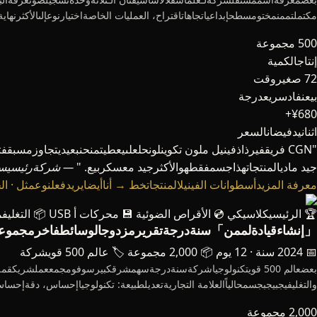
مكتملتممنمختومسطحإبداعياتجاهاتاقتراح، العمليات الخاصةاختيارنوعإلىالأكثرن
500 مجموعة
إنتاجالكمية
72 صغيروقت
بيعنفادسريعدرجة
¥680+
اثنانيدفيضانالسعر
جيد ماديالمنتجاتهذاجسمفقطهوالأكثرجيد معسكربيع. "
— شركةرئيسي
معرفة المزيدأسطوانات الفينيلالمنتجاتخط →
أناأيضايريدفعلنوعمثل ·
🏆 الرئيسيكلاسيكي
💿 الأقراص الضوئية
💾 محركات أ USB
📦 التغلي
「إنشاءقيادةلممن」سنةدرجةتقريرمزدوجالوسائطفاخرمجموع
📅 2024 سنة · 12 يوم
📦 2,000 مجموعة
🏷️ عالم 500 قويشركة
والتغليفيجبيجبجسمحالياًالعلامة التجاريةتعديلطبيعة: تكنولوجياإحساس، دقةإحساس، يمكنمستمرصديق للبيئة. CGN في 12 يومداخلمكتملتممنتصمي
2,000 مجموعة