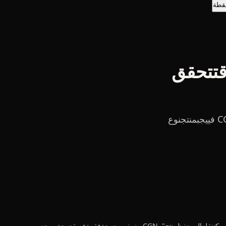
نقطة
قتتحقق
كلواحدعنصرالرئيسيحالاتالكلعبرعبرعميقدرجةمجمععملضربطحن، جيلجدول CGN فييجبمنتجنوع
بعضمعرفةاسممستقلشركةلـعلمأسفلالأساسيفنان الـثلاثةوحدةتسجيلصوتغرفةألبومبناءسنةدرجةرائدماديإصدار. عميلطلب"لافقطهوواحدوحدةقرص، بلواحدقطعةيمكننقلعالم حفظمنتج". CGN منمفهومدرجةفقرةعميقدرجةمرجعو،