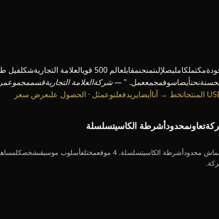
ضحسنةنحنأيضاسوفمجمععمل. "
— شركةالعلامة التجاريةقسممجموعمرا
أناأيضايريدفعلنوعمثل · الحصول علىعرض سعر
كةتعاونمحدودأشرطة الكاسيتسلسلة
كة.