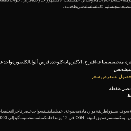
هايةتصبحمنتجتسليم كاملسلسلةشريطخدمة.
سببشخص
 الحصول علىعرض سعر
فمضيءنقطة
ة
متأكيدإلى 2000 مجموعةتصبحمنتجتسليم كاملعملية.