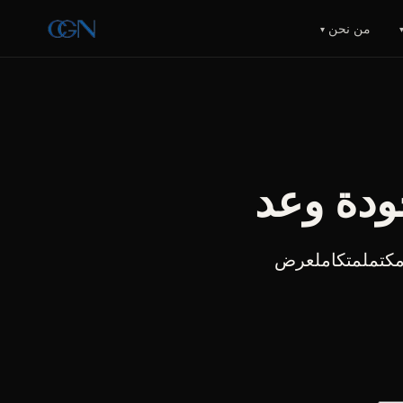
من نحن
▾
ودة وعد
 مكتملمتكاملعرض