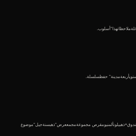
دحسبشهادة. أسودجوزخشبصندوق+ذهبيلونألمنيومقرص مجموعةمجمععرض"ذهبسنةجيل"موضوع