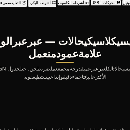
ينيل
💾 محركات أ USB
📼 أشرطة الكاسيت
🎞️ أشرطة البكرة
📦 التغليفمضيء
يسيكلاسيكيحالات — عبرعبرالو
علامةعمودمنعمل
الأكثرعاليإنتاجماءدقيقوإبداعييستطيعقوة.