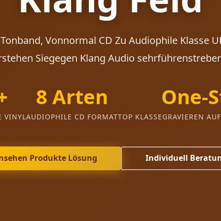
u Tonband, Vonnormal CD Zu Audiophile Klasse
rstehen Siegegen Klang Audio sehrführenstrebe
+
8 Arten
One-S
E VINYL
AUDIOPHILE CD FORMAT
TOP KLASSEGRAVIEREN AU
nsehen Produkte Lösung
Individuell Beratu