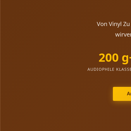
Von Vinyl Z
wirve
200 g
AUDIOPHILE KLASS
A