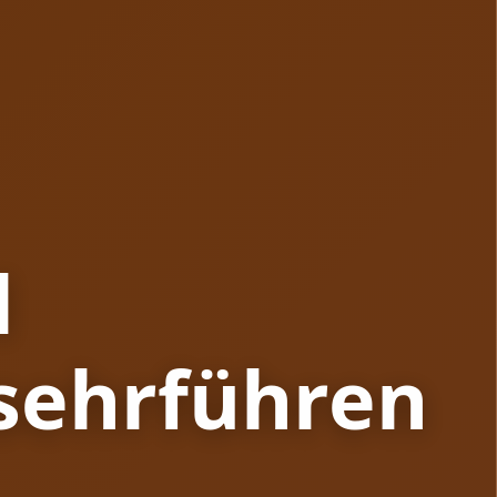
l
sehrführen