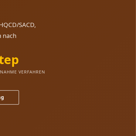
 UHQCD/SACD,
n nach
tep
FNAHME VERFAHREN
ng