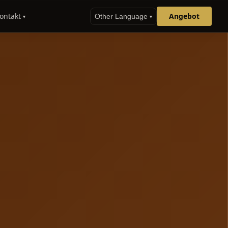
ontakt
Angebot
Other Language
▾
▾