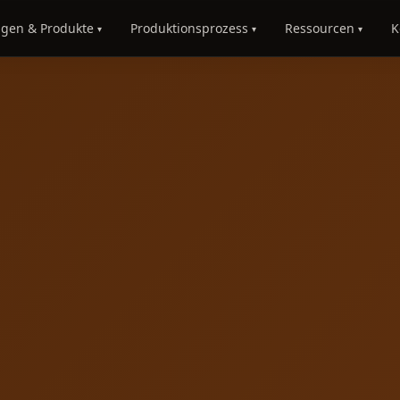
ngen & Produkte
Produktionsprozess
Ressourcen
K
▾
▾
▾