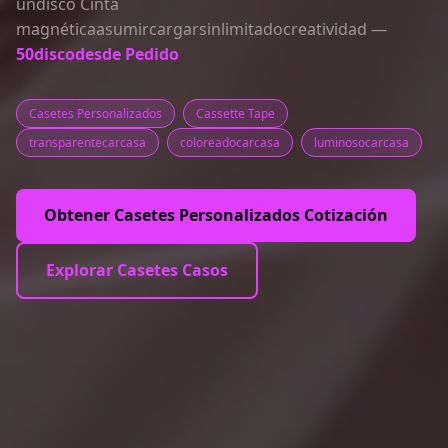
undisco Cinta
magnéticaasumircargarsinlimitadocreatividad —
50discodesde Pedido
Casetes Personalizados
Cassette Tape
transparentecarcasa
coloreadocarcasa
luminosocarcasa
Obtener Casetes Personalizados Cotización
Explorar Casetes Casos