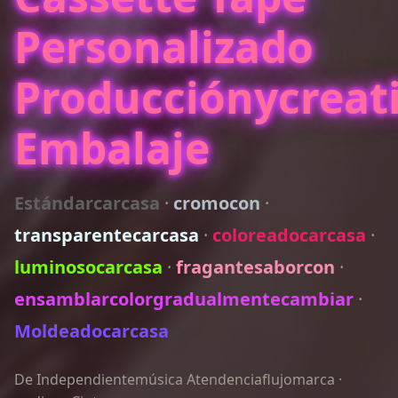
Personalizado
Producciónycreat
Embalaje
Estándarcarcasa
·
cromocon
·
transparentecarcasa
·
coloreadocarcasa
·
luminosocarcasa
·
fragantesaborcon
·
ensamblarcolorgradualmentecambiar
·
Moldeadocarcasa
De Independientemúsica Atendenciaflujomarca ·