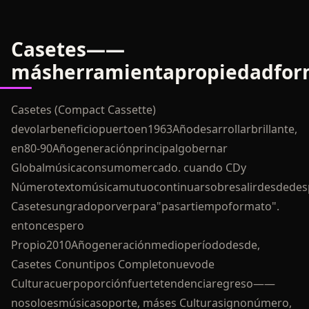
Casetes——
másherramientapropiedadform
Casetes (Compact Cassette)
devolarbeneficiopuertoen1963Añodesarrollarbrillante,
en80-90Añogeneraciónprincipalgobernar
Globalmúsicaconsumomercado. cuando CDy
Númerotextomúsicamutuocontinuarsobresalirdesdedes
Casetesungradoporverpara"pasartiempoformato".
entoncespero
Propio2010Añogeneraciónmedioperíododesde,
Casetes Conuntipos Completonuevode
Culturacuerpoporciónfuertetendenciaregreso——
nosoloesmúsicasoporte, máses Culturasignonúmero,