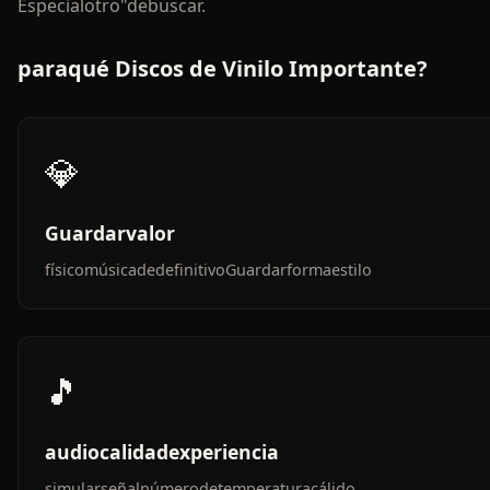
Especialotro"debuscar.
paraqué Discos de Vinilo Importante?
💎
Guardarvalor
físicomúsicadedefinitivoGuardarformaestilo
🎵
audiocalidadexperiencia
simularseñalnúmerodetemperaturacálido,