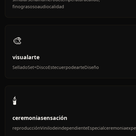
finograsosoaudiocalidad
🎨
visualarte
SelladoSet+DiscoEstecuerpodearteDiseño
🕯️
ceremoniasensación
reproducciónVinilodeindependienteEspecialceremoniaexpe