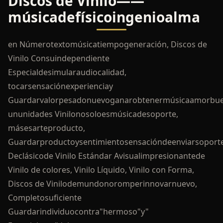
Discos de Vinilo——
músicadefísicoingenioalma
en Númerotextomúsicatiempogeneración, Discos de
Vinilo Consuindependiente
Especialdesimularaudiocalidad,
tocarsensaciónexperienciay
Guardarvalorpesadonuevoganarobtenermúsicaamorbuen
ununidades Vinilonosoloesmúsicadesoporte,
másesarteproducto,
Guardarproductoysentimientosensacióndeenviarsoporte
Declásicode Vinilo Estándar Avisualimpresionantede
Vinilo de colores, Vinilo Líquido, Vinilo con Forma,
Discos de Vinilodemundonoromperinnovarnuevo,
Completosuficiente
Guardarindividuocontra"hermoso"y"