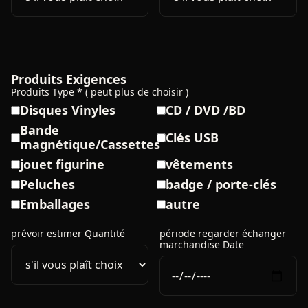
Produits Exigences
Produits Type * ( peut plus de choisir )
Disques Vinyles
CD / DVD /BD
Bande
Clés USB
magnétique/Cassettes
jouet figurine
vêtements
Peluches
badge / porte-clés
Emballages
autre
prévoir estimer Quantité
période regarder échanger
marchandise Date