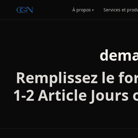
À propos
Services et prod
▾
dema
Remplissez le fo
1-2 Article Jours