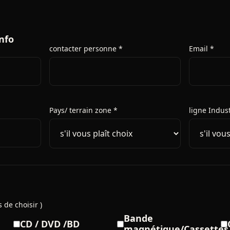
nfo
contacter personne *
Email *
Pays/ terrain zone *
ligne Indust
 de choisir )
Bande
CD / DVD /BD
magnétique/Cassettes