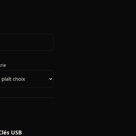
rie
Clés USB