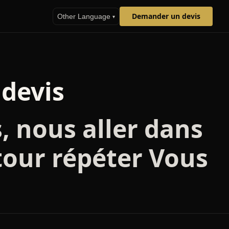
Demander un devis
Other Language
▾
devis
, nous aller dans
etour répéter Vous