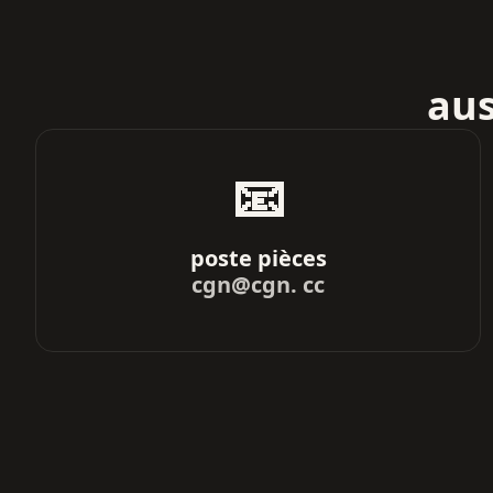
aus
📧
poste pièces
cgn@cgn. cc