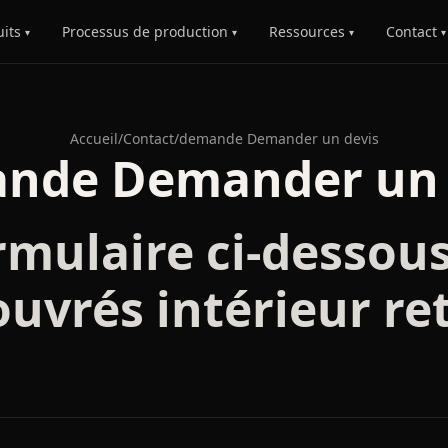
uits
Processus de production
Ressources
Contact
▾
▾
▾
▾
Accueil
/
Contact
/
demande Demander un devis
nde Demander un 
rmulaire ci-dessous
 ouvrés intérieur r