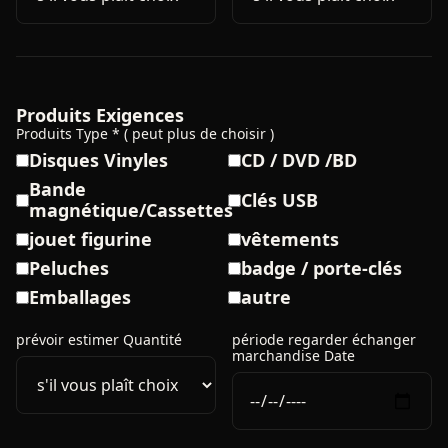
Produits Exigences
Produits Type * ( peut plus de choisir )
Disques Vinyles
CD / DVD /BD
Bande
Clés USB
magnétique/Cassettes
jouet figurine
vêtements
Peluches
badge / porte-clés
Emballages
autre
prévoir estimer Quantité
période regarder échanger
marchandise Date