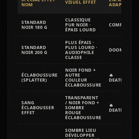
VISUEL EFFET
NOM
ADAPTÉ CON
CLASSIQUE
STANDARD
PUR NOIR ·
COMPLET FL
NOIR 180 G
ÉPAIS LOURD
PLUS ÉPAIS ·
STANDARD
PLUS LOURD ·
DOOM/SLUD
NOIR 200 G
AUDIOPHILE
CLASSE
NOIR FOND +
ÉCLABOUSSURE
AUTRE
🔥
(SPLATTER)
COULEUR
DEATH/THR
ÉCLABOUSSURE
TRANSPARENT
SANG
/ NOIR FOND +
🔥
ÉCLABOUSSER
SOMBRE
DEATH/GRIN
EFFET
ROUGE
ÉCLABOUSSURE
SOMBRE LIEU
DÉVELOPPER