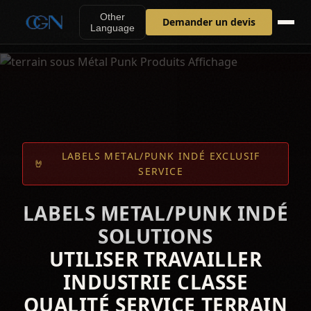
Other
Accueil
›
Services &
›
Solutions
›
Labels Metal/Punk
Demander un devis
Language
Produits
Indé
LABELS METAL/PUNK INDÉ EXCLUSIF
🤘
SERVICE
LABELS METAL/PUNK INDÉ
SOLUTIONS
UTILISER TRAVAILLER
INDUSTRIE CLASSE
QUALITÉ SERVICE TERRAIN