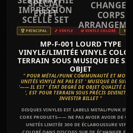
🏆 PRINCIPAL
🎵 VINYLE
🎨 VINYLE COLORÉ
🤘 C
MP-F-001 LOURD TYPE
VINYLE/LIMITÉE VINYLE COLOR
TERRAIN SOUS MUSIQUE DE SA
OBJET
" POUR MÉTAL/PUNK COMMUNAUTÉ ET MOT, 
UNITÉS VINYLE NE PAS EST ' MUSIQUE DE SUPP
'—— IL EST ' ÉTAT DEGRÉ DE OBJET QUALITÉ ISA
', EST POUR TERRAIN SOUS PRÉCIS DIVINITÉ 
INVESTIR BILLET "
DISQUES VINYLES EST LABELS METAL/PUNK IND
CORE PRODUITS—— NE PAS AVOIR AVOIR DE UN
UNITÉS LIMITÉE 300 DE ÉCLABOUSSURE VINYL
COLORÉ DANS DISCOGS SUR DE ÉCHANGER FAC