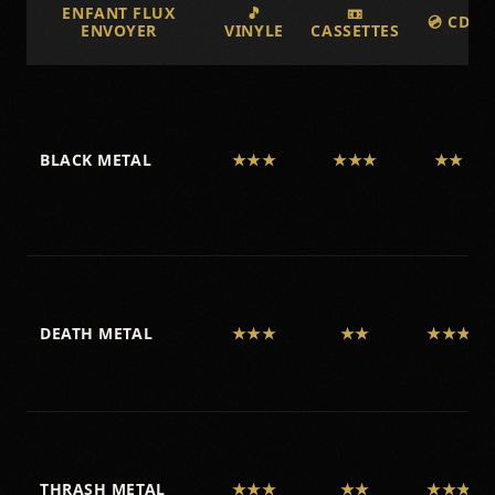
ENFANT FLUX
🎵
📼
💿 CD
ENVOYER
VINYLE
CASSETTES
BLACK METAL
★★★
★★★
★★
DEATH METAL
★★★
★★
★★★
THRASH METAL
★★★
★★
★★★