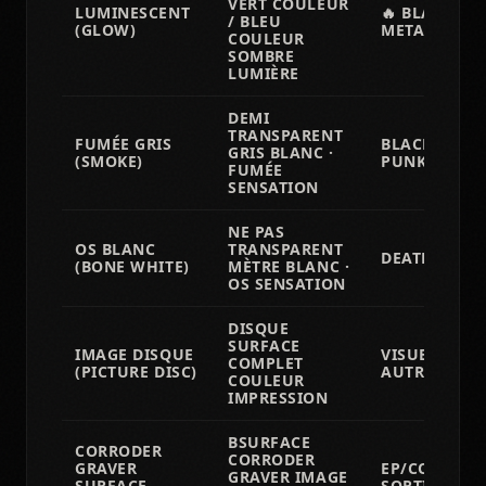
VERT COULEUR
LUMINESCENT
🔥 BLACK
/ BLEU
(GLOW)
METAL/HORR
COULEUR
SOMBRE
LUMIÈRE
DEMI
TRANSPARENT
FUMÉE GRIS
BLACK META
GRIS BLANC ·
(SMOKE)
PUNK/DARK
FUMÉE
SENSATION
NE PAS
OS BLANC
TRANSPARENT
DEATH MET
(BONE WHITE)
MÈTRE BLANC ·
OS SENSATION
DISQUE
SURFACE
IMAGE DISQUE
VISUEL TYPE
COMPLET
(PICTURE DISC)
AUTRE ÉDIT
COULEUR
IMPRESSION
BSURFACE
CORRODER
CORRODER
GRAVER
EP/COMMAN
GRAVER IMAGE
SURFACE
SORTIE