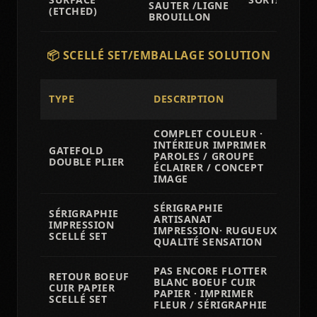
SAUTER /LIGNE
(ETCHED)
BROUILLON
📦 SCELLÉ SET/EMBALLAGE SOLUTION
TYPE
DESCRIPTION
AP
COMPLET COULEUR ·
INTÉRIEUR IMPRIMER
🔥
GATEFOLD
PAROLES / GROUPE
MA
DOUBLE PLIER
ÉCLAIRER / CONCEPT
CO
IMAGE
SÉRIGRAPHIE
SÉRIGRAPHIE
🔥
ARTISANAT
IMPRESSION
PU
IMPRESSION· RUGUEUX
SCELLÉ SET
BE
QUALITÉ SENSATION
PAS ENCORE FLOTTER
RETOUR BOEUF
🔥
BLANC BOEUF CUIR
CUIR PAPIER
ÉC
PAPIER · IMPRIMER
SCELLÉ SET
/D
FLEUR / SÉRIGRAPHIE