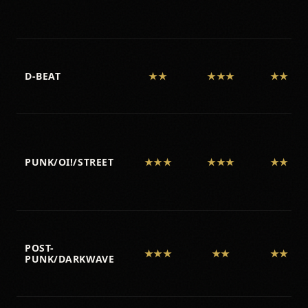
D-BEAT
★★
★★★
★★
PUNK/OI!/STREET
★★★
★★★
★★
POST-
★★★
★★
★★
PUNK/DARKWAVE