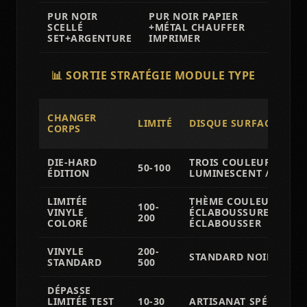
PUR NOIR
PUR NOIR PAPIER
🔥
SCELLÉ
+MÉTAL CHAUFFER
EX
SET+ARGENTURE
IMPRIMER
📊 SORTIE STRATÉGIE MODULE TYPE
CHANGER
LIMITÉ
DISQUE SURFACE
CORPS
DIE-HARD
TROIS COULEUR ÉCLA
50-100
ÉDITION
LUMINESCENT / IMAGE
LIMITÉE
THÈME COULEUR VINY
100-
VINYLE
ÉCLABOUSSURE/ SANG
200
COLORÉ
ÉCLABOUSSER
VINYLE
200-
STANDARD NOIR 180 G
STANDARD
500
DÉPASSE
LIMITÉE TEST
10-30
ARTISANAT SPÉCIAL SP