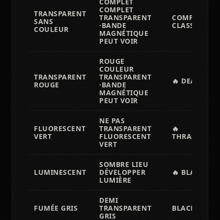
COMPLET
COMPLET
TRANSPARENT
TRANSPARENT
COMPLET FLU
SANS
·BANDE
CLASSIQUE
COULEUR
MAGNÉTIQUE
PEUT VOIR
ROUGE
COULEUR
TRANSPARENT
TRANSPARENT
🔥 DEATH/B
ROUGE
·BANDE
MAGNÉTIQUE
PEUT VOIR
NE PAS
FLUORESCENT
TRANSPARENT
🔥
VERT
FLUORESCENT
THRASH/GRI
VERT
SOMBRE LIEU
LUMINESCENT
DÉVELOPPER
🔥 BLACK M
LUMIÈRE
DEMI
FUMÉE GRIS
TRANSPARENT
BLACK META
GRIS