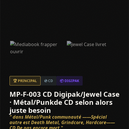
🏆 PRINCIPAL
💿 CD
📦 DIGIPAK
MP-F-003 CD Digipak/Jewel Case
· Métal/Punkde CD selon alors
juste besoin
" dans Métal/Punk communauté ——Spécial
autre est Death Metal, Grindcore, Hardcore——
CD De pas encore mort "