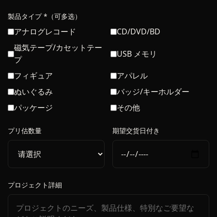
製品タイプ *（可多选）
アナログレコード
CD/DVD/BD
磁気テープ/カセットテー
USB メモリ
プ
フィギュア
アパレル
ぬいぐるみ
バッジ/キーホルダー
パッケージ
その他
プリ估数量
期望交货日付き
プロジェクト詳細