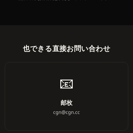
也できる直接お問い合わせ
📧
邮枚
cgn@cgn.cc