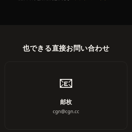
也できる直接お問い合わせ
📧
邮枚
cgn@cgn.cc