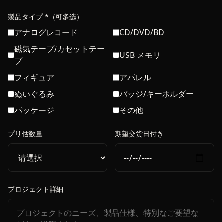
製品タイプ *（可多选）
アナログレコード
CD/DVD/BD
磁気テープ/カセットテー
USB メモリ
プ
フィギュア
アパレル
ぬいぐるみ
バッジ/キーホルダー
パッケージ
その他
プリ估数量
期望交货日付き
プロジェクト詳細