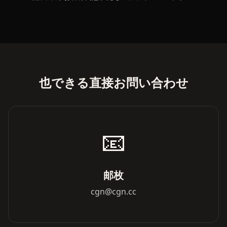
也できる直接お問い合わせ
📧
邮枚
cgn@cgn.cc