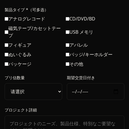
製品タイプ *（可多选）
アナログレコード
CD/DVD/BD
磁気テープ/カセットテー
USB メモリ
プ
フィギュア
アパレル
ぬいぐるみ
バッジ/キーホルダー
パッケージ
その他
プリ估数量
期望交货日付き
プロジェクト詳細