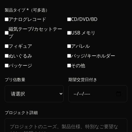
製品タイプ *（可多选）
アナログレコード
CD/DVD/BD
磁気テープ/カセットテー
USB メモリ
プ
フィギュア
アパレル
ぬいぐるみ
バッジ/キーホルダー
パッケージ
その他
プリ估数量
期望交货日付き
プロジェクト詳細