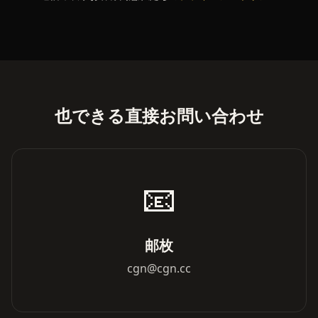
也できる直接お問い合わせ
📧
邮枚
cgn@cgn.cc