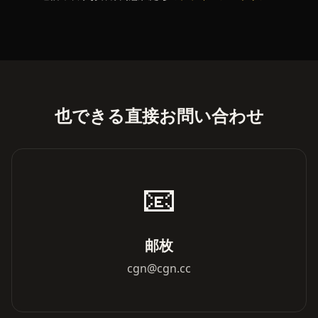
也できる直接お問い合わせ
📧
邮枚
cgn@cgn.cc