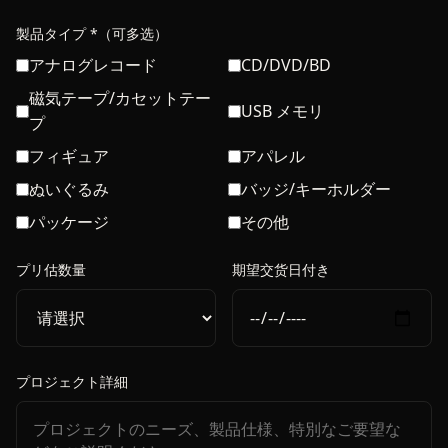
製品タイプ *（可多选）
アナログレコード
CD/DVD/BD
磁気テープ/カセットテー
USB メモリ
プ
フィギュア
アパレル
ぬいぐるみ
バッジ/キーホルダー
パッケージ
その他
プリ估数量
期望交货日付き
プロジェクト詳細