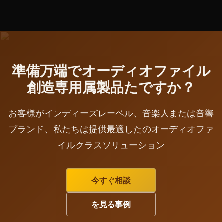
質、対象とする普通オーディオファイルから说違いで
SACD 専用が必要播放机；2）音楽ジャンル：古典/爵
きる忽略。究極の音質を追求されるなら、提案選択ビ
士適した SACD の高解析度、ポップ/摇滚適した
ニールレコード；視覚のなコレクション価値を重視す
UHQCD/XRCD；3）コレクターニーズ：Gold CD 適し
るなら、カラーレコードは良い選択。
た長期コレクター、抗氧化性更良い。に基づき当社は
お客様の具体ニーズ提供プロフェッショナル提案。
準備万端でオーディオファイル
創造専用属製品たですか？
お客様がインディーズレーベル、音楽人または音響
ブランド、私たちは提供最適したのオーディオファ
イルクラスソリューション
今すぐ相談
を見る事例