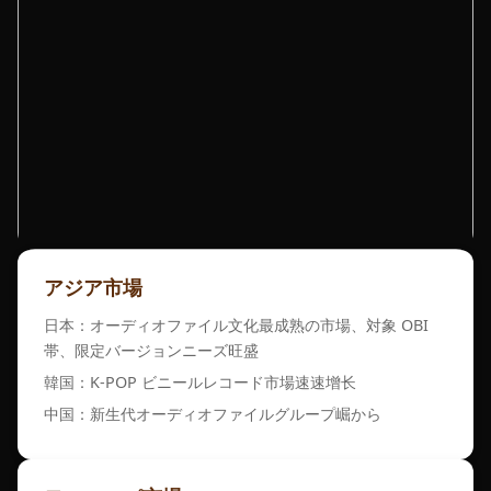
アジア市場
日本：オーディオファイル文化最成熟の市場、対象 OBI
帯、限定バージョンニーズ旺盛
韓国：K-POP ビニールレコード市場速速增长
中国：新生代オーディオファイルグループ崛から