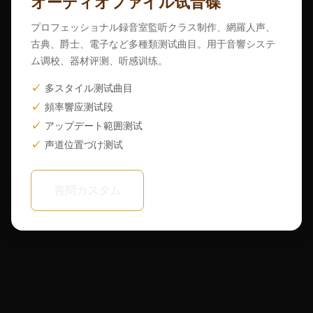
オーディオファイル试音碟
プロフェッショナル録音室監听クラス制作、網羅人声、
古典、爵士、電子など多種類测试曲目。用于音響システ
ム调校、器材评测、听感训练。
多スタイル测试曲目
頻率響应测试段
アップデート範囲测试
声道位置づけ测试
咨問カスタム