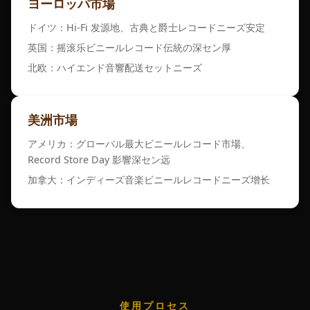
ヨーロッパ市場
ドイツ：Hi-Fi 发源地、古典と爵士レコードニーズ安定
英国：摇滚乐ビニールレコード伝統の深セン厚
北欧：ハイエンド音響配送セットニーズ
美洲市場
アメリカ：グローバル最大ビニールレコード市場、
Record Store Day 影響深セン远
加拿大：インディーズ音楽ビニールレコードニーズ增长
使用プロセス