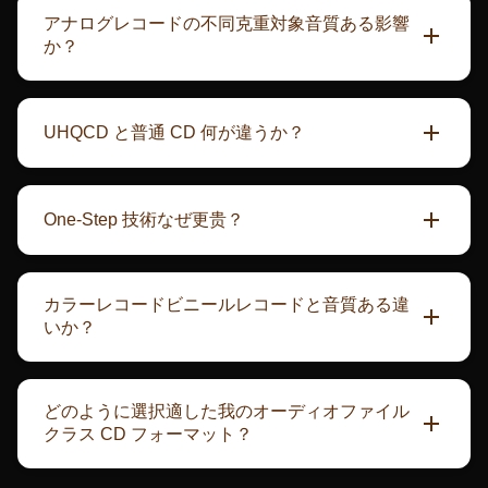
アナログレコードの不同克重対象音質ある影響
か？
重量は主にレコードの平坦度と耐久性に影響します。
180g以上のレコードはより厚く、変形しにくく、再生
UHQCD と普通 CD 何が違うか？
時に安定します。理論上、より厚いレコードはハイエ
UHQCD（Ultra High Quality CD）採用更精密の射出
ンドプレーヤーでより良いパフォーマンスが期待でき
成形技術、信号面更平滑光滑、减少た激光读取时の误
ますが、音質は主にマスターテープの処理とプレス技
One-Step 技術なぜ更贵？
差。と普通 CD 比較、UHQCD にディテール再現、ア
術によって決まります。予算とコレクターのニーズに
伝統のビニールレコード制作必要を経て"マスターテー
ップデート範囲とSN比方面も明らかに向け上。
基づき適切な重量を選択することをお勧めします。
プ→拉库→母模→圧模"多個工程、各工程も生じ信号损
UHQCD できるに普通 CD 机上播放、不要特殊設備。
カラーレコードビニールレコードと音質ある違
失。One-Step 技術直接からマスターテープ書き込み
いか？
まで最终圧模、跳过中間工程、必要更高精度の設備と
纯ビニールレコード使用炭黒追加、導電性と耐久性が
更厳格なテクノロジー制御、因此コスト更高。但これ
ある性最高の、音質也最安定。カラー胶由于顔料配送
どのように選択適した我のオーディオファイル
也意味着最终完成品更接近マスターテープ原始声音。
方不同、可できる底噪と耐久性がある性方面略違いが
クラス CD フォーマット？
ある。現代技術大幅に改善されたカラーレコードの品
選択 CD フォーマット必要考虑：1）播放設備互換性：