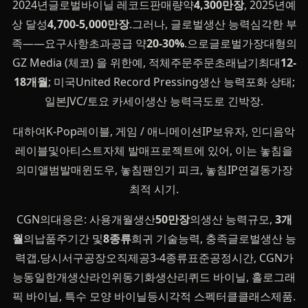
2024년글로벌바이닐 레코드판매량약
4,300만장
, 2025년예
상 달성
4,700-5,000만장
.그러나, 글로벌생산 능력심각한 부
족——요구사항초과공급 약
20-30%
.으로글로벌가장대형의
GZ Media (체코) 을 위한예, 적체주문주문초래납기최대
12-
18개월
; 미국United Record Pressing생산 능력포화 상태;
일본JVC/토요 카세이생산 능력극도로 긴박장.
대하여K-Pop레이블, 게임 / 애니메이션IP보유자, 인디음악
레이블및아티스트자체 발매프로젝트에 있어, 이는 놓침을
의미앨범발매윈도우, 놓침팬인기 피크, 놓침IP연결동가장
최적 시기.
CGN의대응은: 사용개월생산
50만장
의생산 능력규모,
3개
월
의납품주기간 및
8종류
희귀 기술능력, 충족글로벌생산 능
력갭.당시서구공장오직제공3-4종류표준공정시간, CGN가
능동일한개생산라인위동기화생산리퀴드 바이닐, 홀로그래
픽 바이닐, 특수 모양 바이닐등시각적 스펙터클클래스제품.