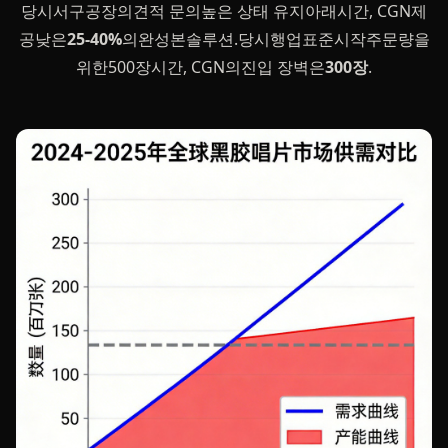
당시서구공장의견적 문의높은 상태 유지아래시간, CGN제
공낮은
25-40%
의완성본솔루션.당시행업표준시작주문량을
위한500장시간, CGN의진입 장벽은
300장
.