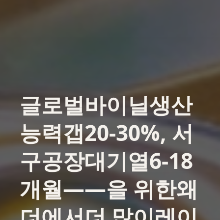
글로벌바이닐생산
능력갭
20-30%
, 서
구공장대기열
6-18
개월
——을 위한왜
더에서더 많이레이