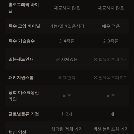
홀로그래픽 바이
제공하지 않음
제공하지 않음
닐
특수 모양 바이닐
가능/밀려있음심각
매우 적음
특수 기술총수
3–4종류
2–3종류
밀봉세트인쇄
✅ 자체있음
❌ 필요외부패키지
패키지원스톱
❌ 제한적
❌ 필요외부패키지
광학 디스크생산
❌ 무
❌ 무
라인
글로벌물류 거점
1–2개
1개
심각한 적체·가격
생산 능력포화·가격
핵심 약점