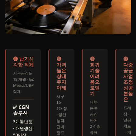
🔴 납기심
🔴
🔴
🔴
각한 적체
가격
희귀
다중
높은
기술
공급
서구공장6-
상태
어려
사업
18 개월 · GZ
유지
움으
조정
Media/URP
아래
로얻
성공
적체
기
본높
서구
은
대부
$6-
✅ CGN
프레
분수
12/ 장
솔루션
싱→
공장
· 생산
밀봉
단지
능력
3개월
납품
세트
2-4 종
긴박
· 개월생산
→패
류표
장프
50만장 ·