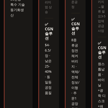
키지
준공
리미
특수 기술
→물
정
엄 상
동기화생
류 필
승
산
요3-5
✅
업체
CGN
✅
공급
솔루
CGN
사업
션
솔루
션
8종
✅
$4-
류
공
CGN
6.5/
정전
솔루
장
·
체커
션
낮은
버리
원스
25-
지 ·
톱
납
40%
액체/
품 ·
· 동
전체
바이
일등
정보/
닐
공정
이형
+광
품질
· 주
학 디
문1
스크
공장
+패