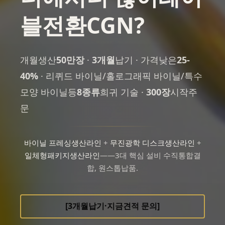
블전환
CGN
?
개월생산
50만장
·
3개월
납기 · 가격낮은
25-
40%
· 리퀴드 바이닐/홀로그래픽 바이닐/특수
모양 바이닐등
8종류
희귀 기술 ·
300장
시작주
문
바이닐 프레싱생산라인
+
무진광학 디스크생산라인
+
일체형패키지생산라인
——3대 핵심 설비 수직통합결
합, 원스톱납품.
[3개월납기·지금견적 문의]