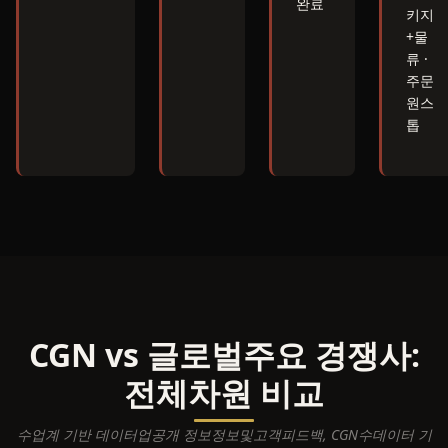
완료
키지
+물
류 ·
주문
원스
톱
CGN vs 글로벌주요 경쟁사:
전체차원 비교
수업계 기반 데이터업공개 정보정보및고객피드백, CGN수데이터 기