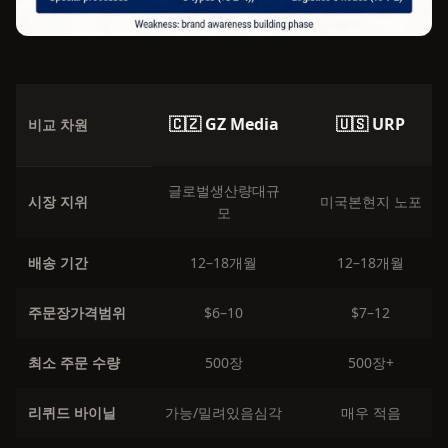
🇨🇿 GZ Media
🇺🇸 URP
비교 차원
글로벌생산량대규
시장 지위
미국본현지 노포
모
배송 기간
12–18개월
12–18개월
주문장가격범위
$6–10
$7–12
최소 주문 수량
500장
500장+
리퀴드 바이닐
가능/밀려있음심각
매우 적음