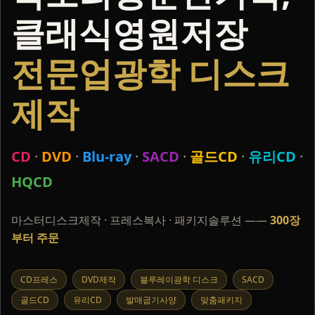
클래식영원저장
전문업광학 디스크
제작
CD
·
DVD
·
Blu-ray
·
SACD
·
골드CD
·
유리CD
·
HQCD
마스터디스크제작 · 프레스복사 · 패키지솔루션 ——
300장
부터 주문
CD프레스
DVD제작
블루레이광학 디스크
SACD
골드CD
유리CD
발매굽기사양
맞춤패키지