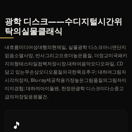
광학 디스크——수디지털시간위
탁의실물클래식
내흐름미디어성대행의현재일, 실물광학 디스크아니면단지
없음소멸사망, 반사그리고으로더높은품질, 더정교미국패키
지의형태스타일컴백저장시장.대하여음악오디오파일, CD
담고 있는무손상오디오품질의극한목표추구; 대하여그림자
시각저장자, Blu-ray제공착용가장높은그림품질의그림자이
미지경험; 대하여아이돌팬, 한정판광학 디스크이다소중고
급의저장및응원물건.
🎵