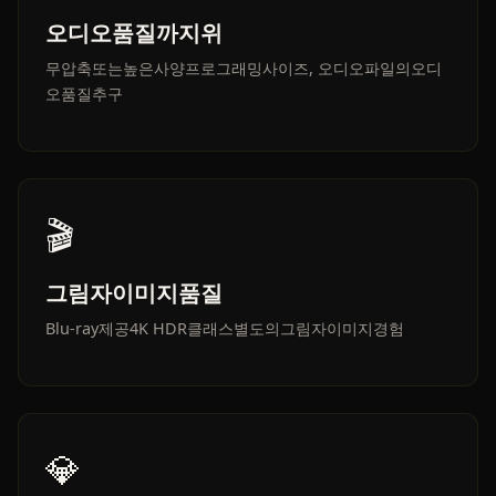
오디오품질까지위
무압축또는높은사양프로그래밍사이즈, 오디오파일의오디
오품질추구
🎬
그림자이미지품질
Blu-ray제공4K HDR클래스별도의그림자이미지경험
💎