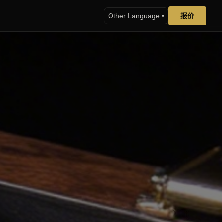
报价
Other Language
▾