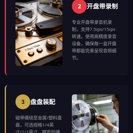
2
开盘带录制
专业开盘带录音机录
制，支持7.5ips/15ips
转速。使用高精度录音
设备，确保每一盒开盘
带都能完美呈现音频细
节。
3
盘盘装配
磁带缠绕至金属/塑料盘
盘，可选规格1/4英
寸/1/2英寸。精密的缠