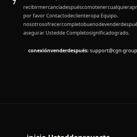
7
recibirmercancíadespuéscomotenercualquierap
por favor Contactodeclienteropa Equipo.
nosotrosofrecercompletobuenodevenderdespués
asegurar Ustedde Completosignificadogrado.
conexiónvenderdespués:
support@cgn-grou