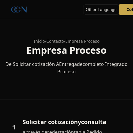
Cot
Other Language
Inicio
/
Contacto
/
Empresa Proceso
Empresa Proceso
De Solicitar cotización AEntregadecompleto Integrado
Proceso
Solicitar cotizaciónyconsulta
1
a través deredestacióntabla Pedido,