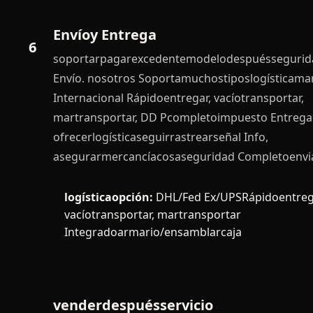
Envíoy Entrega
6
soportarpagarexcedentemodelodespuéssegurid
Envío. nosotros Soportamuchostiposlogísticama
Internacional Rápidoentregar, vacíotransportar,
martransportar, DD Pcompletoimpuesto Entregae
ofrecerlogísticaseguirrastrearseñal Info,
asegurarmercancíacosaseguridad Completoenvia
logísticaopción:
DHL/Fed Ex/UPSRápidoentreg
vacíotransportar, martransportar
Integradoarmario/ensamblarcaja
venderdespuésservicio