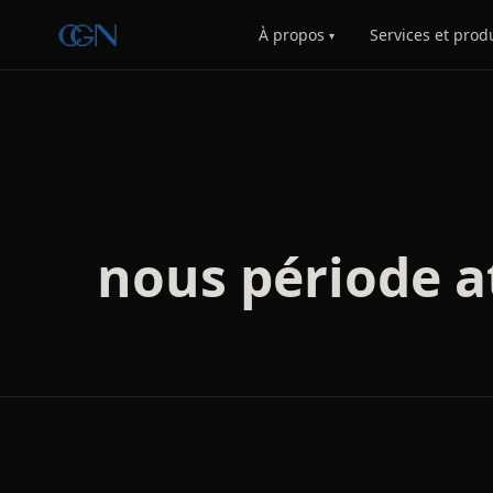
À propos
Services et prod
▾
nous période a