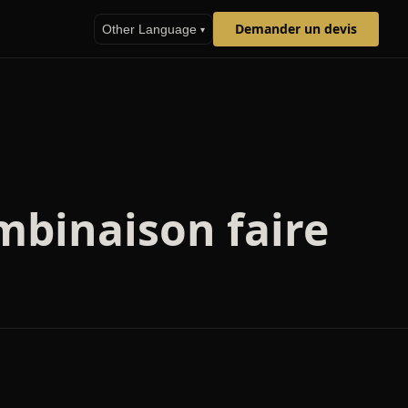
Demander un devis
Other Language
▾
mbinaison faire