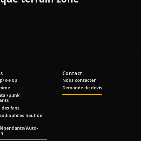
ns
Contact
op/K-Pop
Nous contacter
Anime
Demande de devis
étal/punk
ants
 des fans
udiophiles haut de
ndépendants/Auto-
on