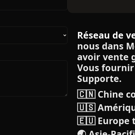
Réseau de v
nous dans M
avoir vente 
Vous fournir 
Supporte.
🇨🇳 Chine c
🇺🇸 Amériqu
🇪🇺 Europe 
🌏 Asie-Pacif