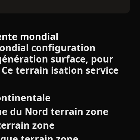
ente mondial
ondial configuration
génération surface, pour
Ce terrain isation service
ontinentale
e du Nord terrain zone
terrain zone
ique terrain zone