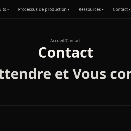
uits
Processus de production
Ressources
Contact
▾
▾
▾
▾
Accueil
/
Contact
Contact
ttendre et Vous co