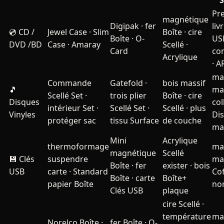
S
Pr
magnétique
Digipak · fer
liv
💿
CD /
Jewel Case · Slim
Boîte · cire
Boîte · O-
US
DVD /BD
Case · Amaray
Scellé ·
Card
co
Acrylique
· A
ma
Commande
Gatefold ·
bois massif
🎵
ma
Scellé Set ·
trois plier
Boîte · cire
Disques
col
intérieur Set ·
Scellé Set ·
Scellé · plus
Vinyles
Di
protéger sac
tissu Surface
de couche
ma
Mini
Acrylique
thermoformage
ma
magnétique
Scellé
💾
Clés
suspendre
ma
Boîte · fer
exister · bois
USB
carte · Standard
Cof
Boîte · carte
Boîte+
papier Boîte
no
Clés USB
plaque
cire Scellé ·
température
ma
Norelco Boîte ·
fer Boîte · O-