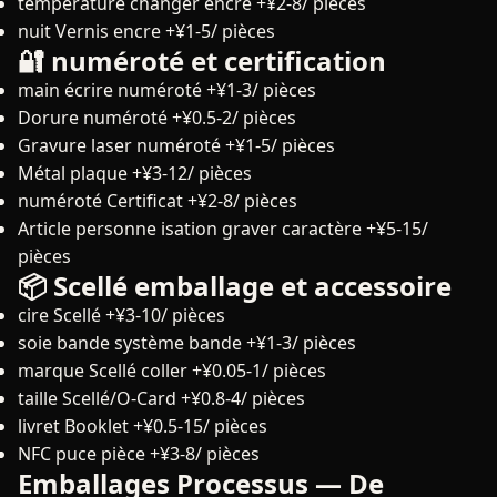
température changer encre
+¥2-8/ pièces
nuit Vernis encre
+¥1-5/ pièces
🔐 numéroté et certification
main écrire numéroté
+¥1-3/ pièces
Dorure numéroté
+¥0.5-2/ pièces
Gravure laser numéroté
+¥1-5/ pièces
Métal plaque
+¥3-12/ pièces
numéroté Certificat
+¥2-8/ pièces
Article personne isation graver caractère
+¥5-15/
pièces
📦 Scellé emballage et accessoire
cire Scellé
+¥3-10/ pièces
soie bande système bande
+¥1-3/ pièces
marque Scellé coller
+¥0.05-1/ pièces
taille Scellé/O-Card
+¥0.8-4/ pièces
livret Booklet
+¥0.5-15/ pièces
NFC puce pièce
+¥3-8/ pièces
Emballages Processus — De