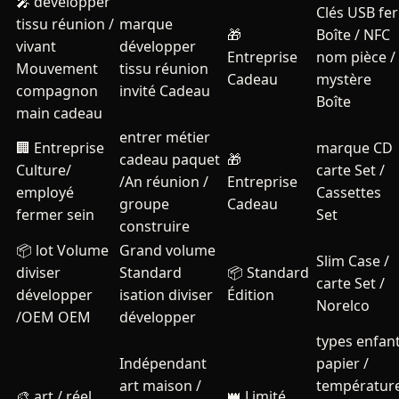
🎤
développer
Clés USB fer
tissu réunion /
marque
🎁
Boîte / NFC
vivant
développer
Entreprise
nom pièce /
Mouvement
tissu réunion
Cadeau
mystère
compagnon
invité Cadeau
Boîte
main cadeau
entrer métier
🏢
Entreprise
marque CD
cadeau paquet
🎁
Culture/
carte Set /
/An réunion /
Entreprise
employé
Cassettes
groupe
Cadeau
fermer sein
Set
construire
📦
lot Volume
Grand volume
Slim Case /
diviser
Standard
📦 Standard
carte Set /
développer
isation diviser
Édition
Norelco
/OEM OEM
développer
types enfan
Indépendant
papier /
art maison /
températur
🎨
art / réel
👑 Limité