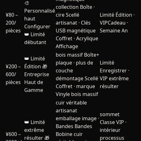
🎨
collection Boîte ·
Personnalisé
¥80 –
cire Scellé
Limité Édition ·
haut
200/
artisanat · Clés
VIPCadeau ·
Configurer
pièces
USB magnétique
Semaine An
👑 Limité
Coffret · Acrylique
débutant
Affichage
bois massif Boîte+
👑 Limité
plaque · plus de
Limité
¥200 –
Édition
🎁
couche
Enregistrer ·
600/
Entreprise
démontage Scellé
VIP extrême
pièces
Haut de
Coffret · marque
résulter
Gamme
Vinyle bois massif
cuir véritable
artisanat
sommet
emballage image ·
👑 Limité
Classe VIP ·
Bandes Bandes
extrême
intérieur
¥600 –
Bobine cuir
résulter
🎁
processus