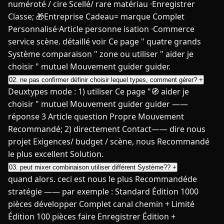
numéroté / cire Scellé/ rare matériau ·Enregistrer
Classe; 🎁Entreprise Cadeau= marque Complet
Personnalisé·Article personne isation ·Commerce
service scène. détaillé voir Ce page " quatre grands
Système comparaison " zone ou utiliser " aider je
choisir " mutuel Mouvement guider guider.
02. ne pas confirmer définir choisir lequel types, comment gérer?
+
Deuxtypes mode : 1) utiliser Ce page "🧭 aider je
choisir " mutuel Mouvement guider guider ——
réponse 3 Article question Propre Mouvement
Recommandé; 2) directement Contact—— dire nous
projet Exigences/ budget / scène, nous Recommandé
le plus excellent Solution.
03. peut mixer combinaison utiliser différent Système??
+
quand alors. ceci est nous le plus Recommandéde
stratégie —— par exemple : Standard Édition 1000
pièces développer Complet canal chemin + Limité
Édition 100 pièces faire Enregistrer Édition +