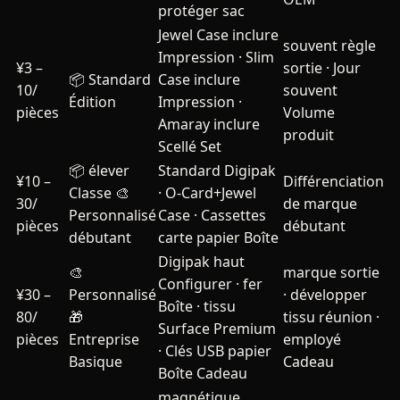
protéger sac
Jewel Case inclure
souvent règle
Impression · Slim
¥3 –
sortie · Jour
📦 Standard
Case inclure
10/
souvent
Édition
Impression ·
pièces
Volume
Amaray inclure
produit
Scellé Set
📦 élever
Standard Digipak
¥10 –
Différenciation
Classe
🎨
· O-Card+Jewel
30/
de marque
Personnalisé
Case · Cassettes
pièces
débutant
débutant
carte papier Boîte
Digipak haut
🎨
marque sortie
Configurer · fer
¥30 –
Personnalisé
· développer
Boîte · tissu
80/
🎁
tissu réunion ·
Surface Premium
pièces
Entreprise
employé
· Clés USB papier
Basique
Cadeau
Boîte Cadeau
magnétique