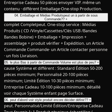
Entreprise Cadeau 50 pièces envoyer VIP. même un
contenu · différent Emballage·One-stop Production.
04. Emballage et Médias Produitspeut un à partir de sous
Commande??
+
complet Completpeut. One-stop service : Médias
Produits ( CD /Vinyle/Cassettes/Clés USB /Bandes
Bandes Bobine) + Emballage + Impression +
assemblage + produit vérifier + Expédition. un Article
Commande Commande· un Article contacter personne
· un fois Livraison.
05. le plus Bas à partir de Commande Volume est plus de peu?
+
cause Système et différent : Standard Édition 50-200
pièces minimum; Personnalisé 20-100 pièces
minimum; Limité Édition 10-30 pièces minimum;
Entreprise Cadeau 10-100 pièces minimum. détaillé
voir chaque Système enfant page Surface.
06. peut d'abord voir style produit encore décider définir??
+
peut. Personnalisé/Limité Édition/Entreprise Cadeau