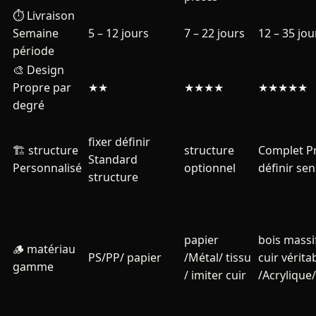
⏱️ Livraison
Semaine
5 – 12 jours
7 – 22 jours
12 – 35 jou
période
🎨 Design
Propre par
★★
★★★★
★★★★★
degré
fixer définir
🏗️ structure
structure
Complet P
Standard
Personnalisé
optionnel
définir sen
structure
papier
bois massif
🪵 matériau
PS/PP/ papier
/Métal/ tissu
cuir vérita
gamme
/ imiter cuir
/Acrylique