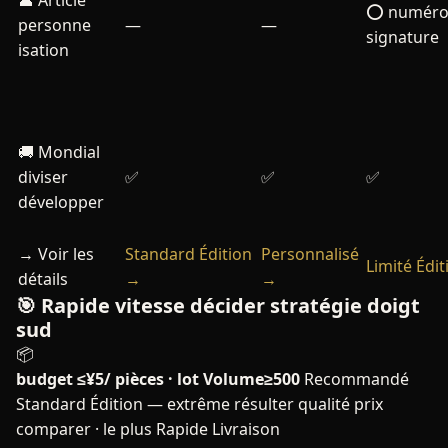
👤 Article
⭕ numéro
personne
—
—
signature
isation
🚚 Mondial
diviser
✅
✅
✅
développer
→ Voir les
Standard Édition
Personnalisé
Limité Édi
détails
→
→
🎯 Rapide vitesse décider stratégie doigt
sud
📦
budget ≤¥5/ pièces · lot Volume≥500
Recommandé
Standard Édition — extrême résulter qualité prix
comparer · le plus Rapide Livraison