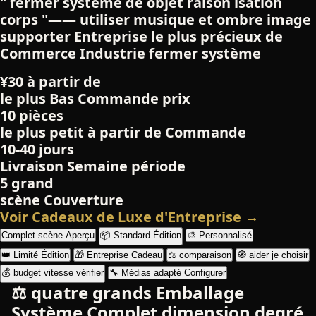
" fermer système de objet raison isation
corps "—— utiliser musique et ombre image
supporter Entreprise le plus précieux de
Commerce Industrie fermer système
¥30 à partir de
le plus Bas Commande prix
10 pièces
le plus petit à partir de Commande
10-40 jours
Livraison Semaine période
5 grand
scène Couverture
Voir Cadeaux de Luxe d'Entreprise →
Complet scène Aperçu
📦 Standard Édition
🎨 Personnalisé
👑 Limité Édition
🎁 Entreprise Cadeau
⚖️ comparaison
🧭 aider je choisir
💰 budget vitesse vérifier
🔧 Médias adapté Configurer
⚖️ quatre grands Emballage
Système Complet dimension degré