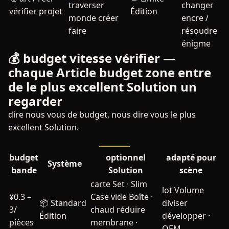
traverser
changer
vérifier projet
Édition
monde créer
encre /
faire
résoudre
énigme
💰 budget vitesse vérifier —
chaque Article budget zone entre
de le plus excellent Solution un
regarder
dire nous vous de budget, nous dire vous le plus
excellent Solution.
budget
optionnel
adapté pour
Système
bande
Solution
scène
carte Set · Slim
lot Volume
¥0.3 –
Case vide Boîte ·
📦 Standard
diviser
3/
chaud réduire
Édition
développer ·
pièces
membrane ·
OEM