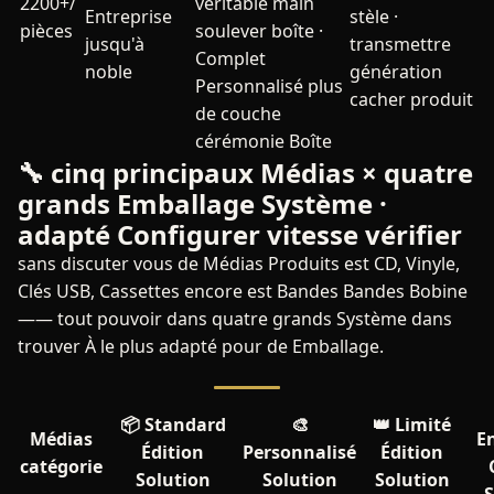
2200+/
véritable main
Entreprise
stèle ·
pièces
soulever boîte ·
jusqu'à
transmettre
Complet
noble
génération
Personnalisé plus
cacher produit
de couche
cérémonie Boîte
🔧 cinq principaux Médias × quatre
grands Emballage Système ·
adapté Configurer vitesse vérifier
sans discuter vous de Médias Produits est CD, Vinyle,
Clés USB, Cassettes encore est Bandes Bandes Bobine
—— tout pouvoir dans quatre grands Système dans
trouver À le plus adapté pour de Emballage.
📦 Standard
🎨
👑 Limité
Médias
E
Édition
Personnalisé
Édition
catégorie
Solution
Solution
Solution