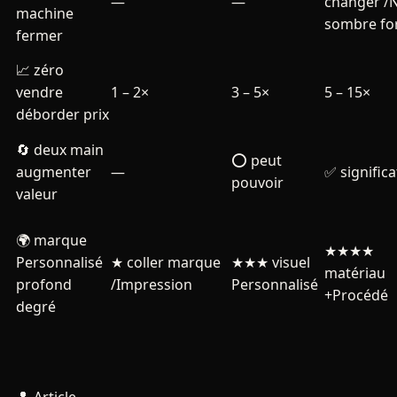
—
—
changer /
machine
sombre fo
fermer
📈 zéro
vendre
1 – 2×
3 – 5×
5 – 15×
déborder prix
🔄 deux main
⭕ peut
augmenter
—
✅ significa
pouvoir
valeur
🌍 marque
★★★★
Personnalisé
★ coller marque
★★★ visuel
matériau
profond
/Impression
Personnalisé
+Procédé
degré