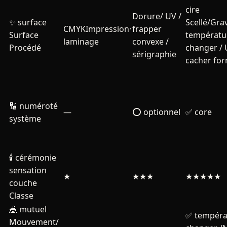
cire
Dorure/ UV /
✨ surface
Scellé/Gra
CMYKImpression·
frapper
Surface
températu
laminage
convexe /
Procédé
changer /
sérigraphie
cacher fo
🔢 numéroté
—
⭕ optionnel
✅ core
système
🕯️ cérémonie
sensation
★
★★★
★★★★★
couche
Classe
🎪 mutuel
✅ tempéra
Mouvement/