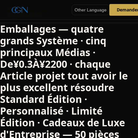
Accueil
>;
Services & Produits
>;
Emballages
>;
Demander
Other Language
Emballages Aperçu
Emballages —
quatre
grands Système · cinq
principaux Médias ·
De¥0.3À¥2200 · chaque
Article projet tout avoir le
plus excellent résoudre
Standard Édition ·
Personnalisé · Limité
Édition · Cadeaux de Luxe
d'Entreprise — 50 pièces