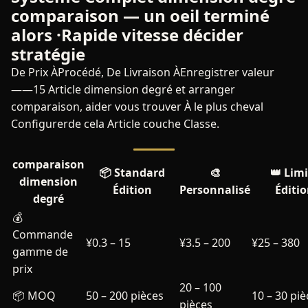
comparaison — un oeil terminé
alors ·Rapide vitesse décider
stratégie
De Prix ÀProcédé, De Livraison ÀEnregistrer valeur
——15 Article dimension degré et arranger
comparaison, aider vous trouver À le plus cheval
Configurerde cela Article couche Classe.
comparaison
📦 Standard
🎨
👑 Lim
dimension
Édition
Personnalisé
Éditi
degré
💰
Commande
¥0.3 – 15
¥3.5 – 200
¥25 – 380
gamme de
prix
20 – 100
📦 MOQ
50 – 200 pièces
10 – 30 piè
pièces