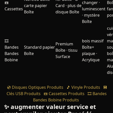
📼
changer ·
Boî
carte papier
Card · plus de
Cassettes
luminescent
fa
Boîte
disque Boîte
· mystère
por
Boîte
cui
vér
🎞️
bois massif
ma
Premium
Bandes
Standard papier
Boîte+
so
Boîte · tissu
Bandes
Boîte
plaque ·
boî
Surface
Bobine
Acrylique
ma
Al
di
💿 Disques Optiques Produits
🎵 Vinyle Produits
💾
Clés USB Produits
📼 Cassettes Produits
🎞️ Bandes
Bandes Bobine Produits
✨ augmenter valeur service et