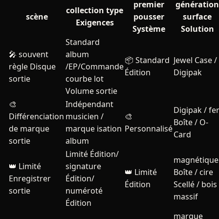
premier
génération
collection type
scène
pousser
surface
Exigences
Système
Solution
Standard
🎤
souvent
album
📦 Standard
Jewel Case /
règle Disque
/EP/Commande
Édition
Digipak
sortie
courbe lot
Volume sortie
🎨
Indépendant
Digipak / fe
Différenciation
musicien /
🎨
Boîte / O-
de marque
marque isation
Personnalisé
Card
sortie
album
Limité Édition/
magnétique
👑
Limité
signature
👑 Limité
Boîte / cire
Enregistrer
Édition/
Édition
Scellé / bois
sortie
numéroté
massif
Édition
marque