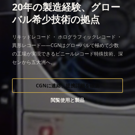
20年の製造経験、グロー
バル
希少技術
の拠点
リキッドレコード ・ ホログラフィックレコード ・
異形レコード——CGNはグローバルで極めて少数
の工場が実現できるビニールレコード特殊技術、深
センから五大洲へ。
CGNに連絡、提携詳細を確認
閲覧使用と製品