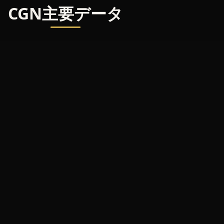
CGN主要データ
20
500
+
万+
業界経験
年間ビニールレコード製造量
実体音像製造分野に根ざす
カラーレコード、異形レコードなど
特殊技術に対応
8
1,000
種類
+
特殊技術
使用レーベル
リキッド/ホログラフィック/異形/ピ
北米、ヨーロッパ、アジア太平洋
クチャーディスクなど
5
大