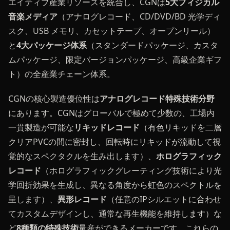
エイティブ産業リソースを統合し、CGNは
5大フィジカル
音楽メディア
（アナログレコード、CD/DVD/BD 光学ディ
スク、USB メモリ、カセットテープ、オープンリール）
と
4大パッケージ体系
（スタンダードパッケージ、カスタ
ムパッケージ、限定バージョンパッケージ、高級企業ギフ
ト）の全産業チェーン体系。
CGNの核心製造優位性は
アナログレコード特殊技術分野
にあります。CGNはグローバルで極めて少数の、工場内
一貫製造が可能な
リキッドレコード
（有色リキッドを二層
クリアPVCの間に密封し、回転時にリキッドが流動して視
覚的なスペクタクルを生み出します）、
ホログラフィック
レコード
（ホログラフィックグレーティング技術により光
学回折効果を生成し、異なる角度から虹色のスペクトルを
呈します）、
異形レコード
（任意のIPシルエットに合わせ
てカスタムデザインし、通常な再生機能を維持します）な
ど
8種類の特殊技術
量産ができるメーカーです。これらの