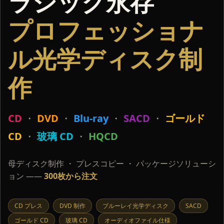
ラシック永存
プロフェッショナ
ル光学ディスク制
作
CD
・
DVD
・
Blu-ray
・
SACD
・
ゴールド
CD
・
玻璃 CD
・
HQCD
母ディスク制作 ・ プレスコピー ・ パッケージソリューシ
ョン ——
300枚から注文
CD プレス
DVD 制作
ブルーレイ光学ディスク
SACD
ゴールド CD
玻璃 CD
オーディオファイル仕様