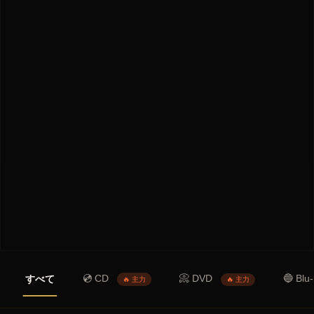
💿 CD
📀 DVD
🔵 Blu
すべて
🔥 主力
🔥 主力