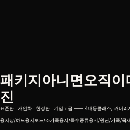
패키지아니면오직이
진
표준판 · 개인화 · 한정판 · 기업고급 —— 4대등클래스, 
용지장/하드용지보드/소가죽용지/특수종류용지/원단/가죽/목재