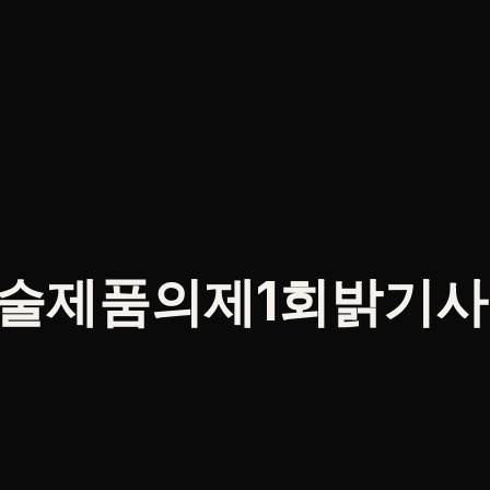
술제품
의제1회밝기사