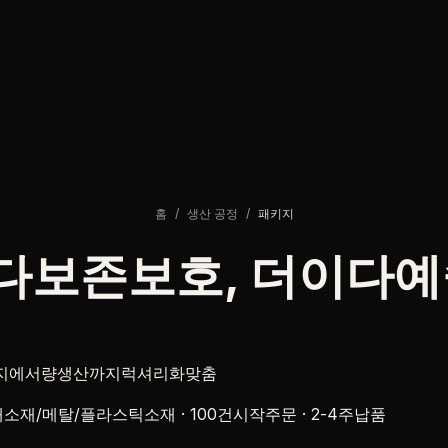
홈
/
생산 공정
/
패키지
다
보존보호
, 더이다
예
커버리지에서량생산까지럭셔리화맞춤
소재/메탈/플라스틱소재 ·
100건시작주문
·
2-4주납품