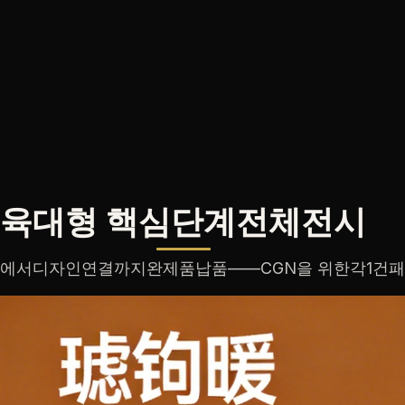
육대형 핵심단계전체전시
에서디자인연결까지완제품납품——CGN을 위한각1건