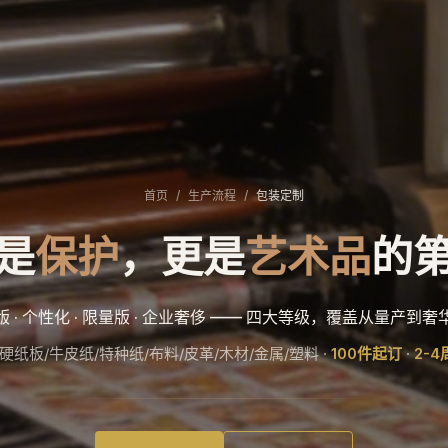
首页
/
生产流程
/
包装定制
是
保护
，更是
艺术品
的
版 · 个性化 · 限量版 · 企业奢侈 —— 四大等级，覆盖从量产到奢
硬纸板/牛皮纸/特种纸/布料/皮革/木材/金属/塑料 ·
100件起订
·
2-