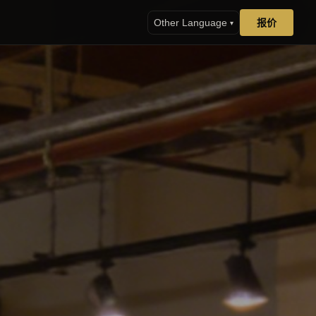
报价
Other Language
▾