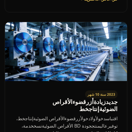
2023 سنة 10 شهر
جديدزيادةأزرقضوءالأقراص
الضوئيةإنتاجخط
اقتباسدخولأولادخولأزرقضوءالأقراص الضوئيةإنتاجخط،
توفيرعاليمنتججودة BD الأقراص الضوئيةنسخخدمة،