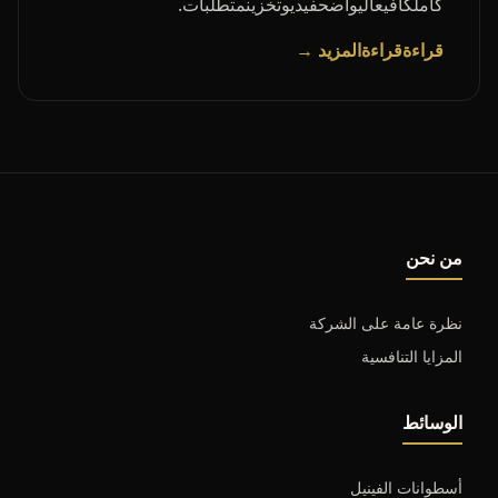
كاملكافيعاليواضحفيديوتخزينمتطلبات.
قراءةقراءةالمزيد →
من نحن
نظرة عامة على الشركة
المزايا التنافسية
الوسائط
أسطوانات الفينيل