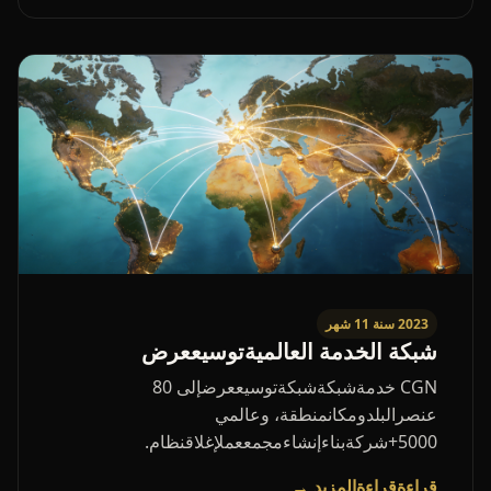
2023 سنة 11 شهر
شبكة الخدمة العالميةتوسيععرض
CGN خدمةشبكةشبكةتوسيععرضإلى 80
عنصرالبلدومكانمنطقة، وعالمي
5000+شركةبناءإنشاءمجمععملإغلاقنظام.
قراءةقراءةالمزيد →