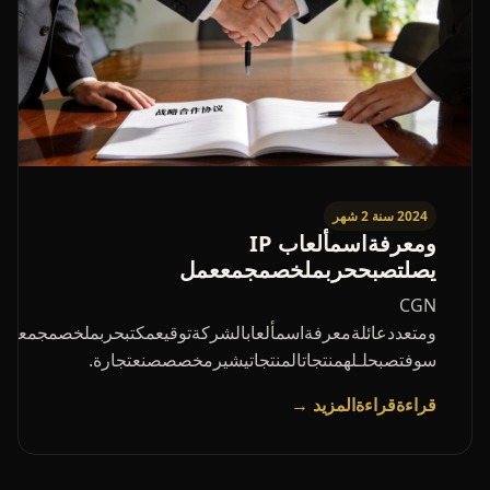
2024 سنة 2 شهر
ومعرفةاسمألعاب IP
يصلتصبححربملخصمجمععمل
CGN
ومتعددعائلةمعرفةاسمألعابالشركةتوقيعمكتبحربملخصمجمععملت
سوفتصبحلـلهمنتجاتالمنتجاتيشيرمخصصصنعتجارة.
قراءةقراءةالمزيد →