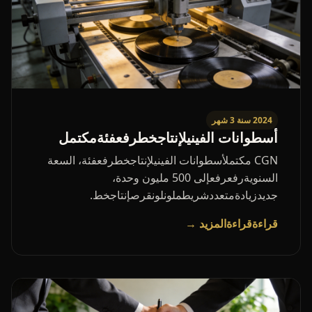
2024 سنة 3 شهر
أسطوانات الفينيلإنتاجخطرفعفئةمكتمل
CGN مكتملأسطوانات الفينيلإنتاجخطرفعفئة، السعة
السنويةرفعرفعإلى 500 مليون وحدة،
جديدزيادةمتعددشريطملونلونقرصإنتاجخط.
قراءةقراءةالمزيد →