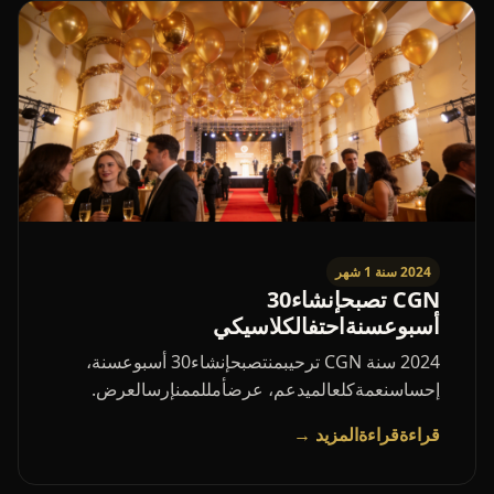
2024 سنة 1 شهر
CGN تصبحإنشاء30
أسبوعسنةاحتفالكلاسيكي
2024 سنة CGN ترحيبمنتصبحإنشاء30 أسبوعسنة،
إحساسنعمةكلعالميدعم، عرضأمللممنإرسالعرض.
قراءةقراءةالمزيد →