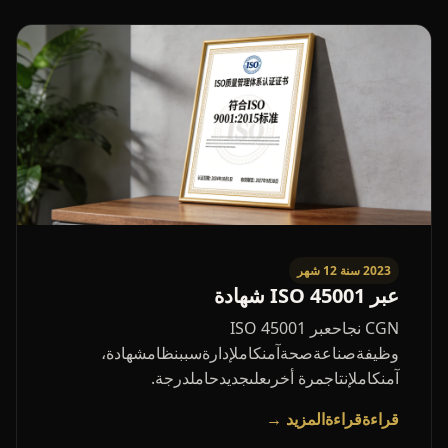
2023 سنة 12 شهر
عبر ISO 45001 شهادة
CGN نجاحعبر ISO 45001
وظيفةصناعةصحةآمنكاملإدارةسببنظامشهادة،
آمنكاملإنتاجمرة أخرىعلىجديدحاملدرجة.
قراءةقراءةالمزيد →