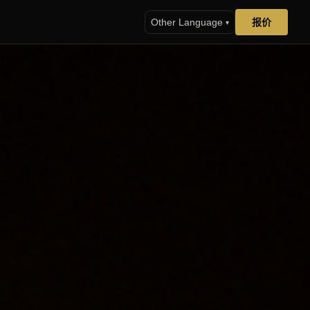
报价
Other Language
▾