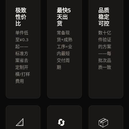
极致
最快5
品质
性价
天出
稳定
比
货
可控
单件低
常备现
数十亿
至¥0.3
货+成熟
件验证
起——
工序=业
的方案
标准方
内最短
——每
案省去
交付周
批次品
定制开
期
质一致
模/打样
费用
📐
🔄
📦