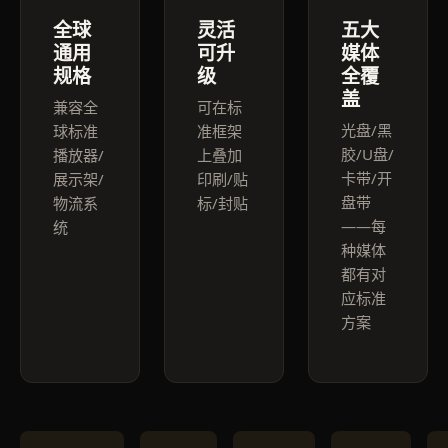
全球
灵活
五大
通用
可升
媒体
规格
级
全覆
盖
兼容全
可在标
光盘/黑
球标准
准框架
胶/U盘/
播放器/
上叠加
卡带/开
展示架/
印刷/贴
盘带
物流系
标/封贴
——每
统
种媒体
都有对
应标准
方案