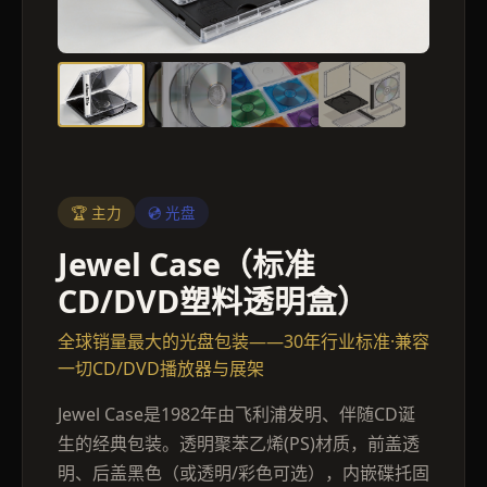
🏆 主力
💿 光盘
Jewel Case（标准
CD/DVD塑料透明盒）
全球销量最大的光盘包装——30年行业标准·兼容
一切CD/DVD播放器与展架
Jewel Case是1982年由飞利浦发明、伴随CD诞
生的经典包装。透明聚苯乙烯(PS)材质，前盖透
明、后盖黑色（或透明/彩色可选），内嵌碟托固