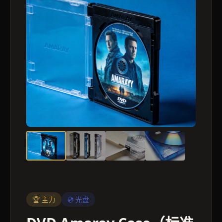
🏆 主力
💿 光盘