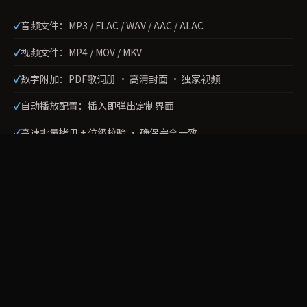
音频文件：MP3 / FLAC / WAV / AAC / ALAC
视频文件：MP4 / MOV / MKV
数字附加：PDF歌词册 · 高清封面 · 独家视频
自动播放配置：插入即弹出定制界面
高速批量拷贝 + 位级校验 · 确保完全一致
关键差异：
不是简单拷文件 · 而是格式兼容性验证+自动播
放配置+内容完整性校验