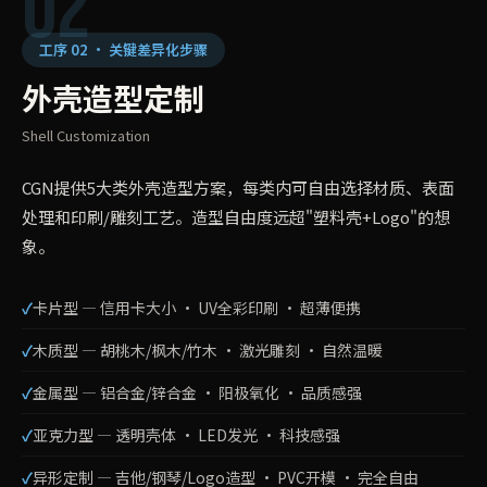
02
工序 02 · 关键差异化步骤
外壳造型定制
Shell Customization
CGN提供5大类外壳造型方案，每类内可自由选择材质、表面
处理和印刷/雕刻工艺。造型自由度远超"塑料壳+Logo"的想
象。
卡片型 — 信用卡大小 · UV全彩印刷 · 超薄便携
木质型 — 胡桃木/枫木/竹木 · 激光雕刻 · 自然温暖
金属型 — 铝合金/锌合金 · 阳极氧化 · 品质感强
亚克力型 — 透明壳体 · LED发光 · 科技感强
异形定制 — 吉他/钢琴/Logo造型 · PVC开模 · 完全自由