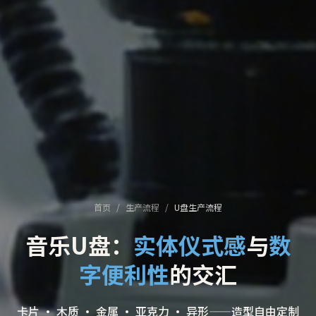
首页
/
生产流程
/
U盘生产流程
音乐U盘：
实体仪式感
与
数
字便利性
的交汇
卡片 · 木质 · 金属 · 亚克力 · 异形——造型自由定制