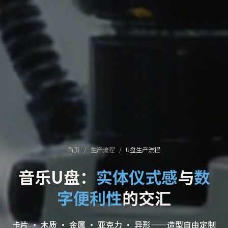
首页
/
生产流程
/
U盘生产流程
音乐U盘：
实体仪式感
与
数
字便利性
的交汇
卡片 · 木质 · 金属 · 亚克力 · 异形——造型自由定制