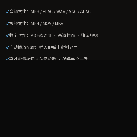
音频文件：MP3 / FLAC / WAV / AAC / ALAC
视频文件：MP4 / MOV / MKV
数字附加：PDF歌词册 · 高清封面 · 独家视频
自动播放配置：插入即弹出定制界面
高速批量拷贝 + 位级校验 · 确保完全一致
关键差异：
不是简单拷文件 · 而是格式兼容性验证+自动播
放配置+内容完整性校验