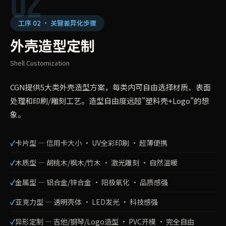
02
工序 02 · 关键差异化步骤
外壳造型定制
Shell Customization
CGN提供5大类外壳造型方案，每类内可自由选择材质、表面
处理和印刷/雕刻工艺。造型自由度远超"塑料壳+Logo"的想
象。
卡片型 — 信用卡大小 · UV全彩印刷 · 超薄便携
木质型 — 胡桃木/枫木/竹木 · 激光雕刻 · 自然温暖
金属型 — 铝合金/锌合金 · 阳极氧化 · 品质感强
亚克力型 — 透明壳体 · LED发光 · 科技感强
异形定制 — 吉他/钢琴/Logo造型 · PVC开模 · 完全自由