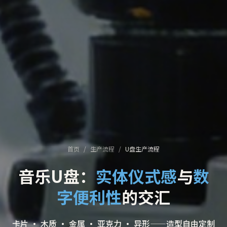
首页
/
生产流程
/
U盘生产流程
音乐U盘：
实体仪式感
与
数
字便利性
的交汇
卡片 · 木质 · 金属 · 亚克力 · 异形——造型自由定制