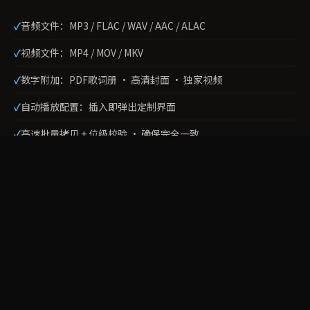
音频文件：MP3 / FLAC / WAV / AAC / ALAC
视频文件：MP4 / MOV / MKV
数字附加：PDF歌词册 · 高清封面 · 独家视频
自动播放配置：插入即弹出定制界面
高速批量拷贝 + 位级校验 · 确保完全一致
关键差异：
不是简单拷文件 · 而是格式兼容性验证+自动播
放配置+内容完整性校验