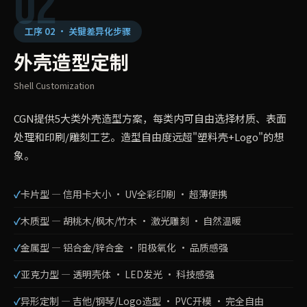
02
工序 02 · 关键差异化步骤
外壳造型定制
Shell Customization
CGN提供5大类外壳造型方案，每类内可自由选择材质、表面
处理和印刷/雕刻工艺。造型自由度远超"塑料壳+Logo"的想
象。
卡片型 — 信用卡大小 · UV全彩印刷 · 超薄便携
木质型 — 胡桃木/枫木/竹木 · 激光雕刻 · 自然温暖
金属型 — 铝合金/锌合金 · 阳极氧化 · 品质感强
亚克力型 — 透明壳体 · LED发光 · 科技感强
异形定制 — 吉他/钢琴/Logo造型 · PVC开模 · 完全自由